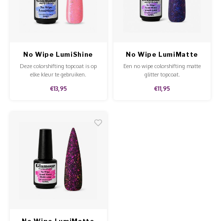
Werkmaterialen
Poke 
Teens
Pigme
Celst
Start
Steril
Broke
Presen
No Wipe LumiShine
No Wipe LumiMatte
MSDS
Crysta
Dappe
Top
Purple/Pink
Deze colorshifting topcoat is op
Een no wipe colorshifting matte
elke kleur te gebruiken.
glitter topcoat.
Nailar
Verpa
€13,95
€11,95
3D Nai
Gel O
Stripi
Diver
3D Si
No Wipe LumiMatte