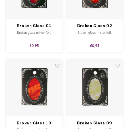
Poke 
Overi
Pigme
Celst
Utensilios para Uñas
Starte
Steril
Presen
Broken Glass 01
Broken Glass 02
Broke
MSDS
Broken glass mirror foil.
Broken glass mirror foil.
Dappe
Crysta
€0,95
€0,95
Verpa
Nailar
Gel O
3D Nai
Diver
Diver
3D Si
Broken Glass 10
Broken Glass 09