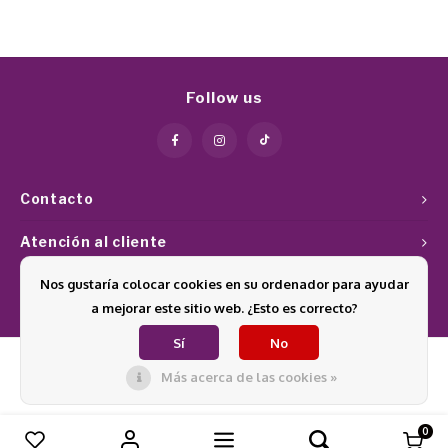
Follow us
Contacto
Atención al cliente
Nos gustaría colocar cookies en su ordenador para ayudar
Mi cuenta
a mejorar este sitio web. ¿Esto es correcto?
Sí
No
Más acerca de las cookies »
© Copyright 2026 Glamournagelproducten - Theme by
Shopmonkey
0
Comparar productos
0