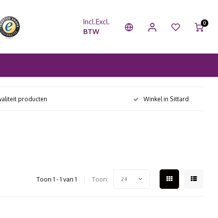
Incl.
Excl.
0
BTW
aliteit producten
Winkel in Sittard
Toon 1 - 1 van 1
Toon:
24