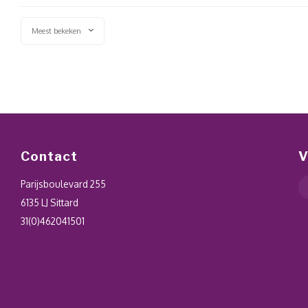
Meest bekeken
Contact
V
Parijsboulevard 255
6135 LJ Sittard
31(0)462041501