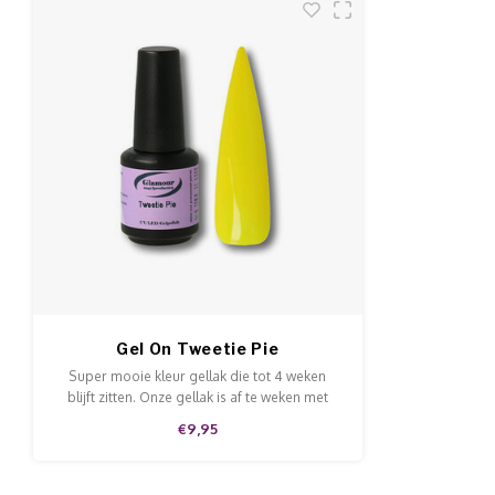
Gel On Tweetie Pie
Super mooie kleur gellak die tot 4 weken
blijft zitten. Onze gellak is af te weken met
Soak-Off remover. Deze gellak is aan te
€9,95
brengen op de natuurlijke nagels, acryl en
gel en is van hoge kwaliteit.