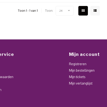
Toon 1 - 1 van 1
Toon:
24
ervice
Mijn account
Registreren
Mijn bestellingen
rwaarden
Mijn tickets
Mijn verlanglijst
n