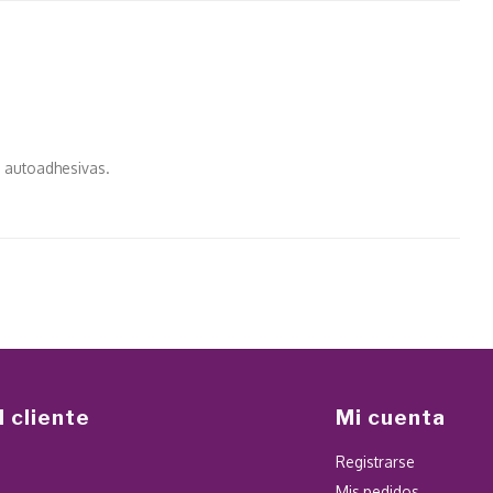
n autoadhesivas.
l cliente
Mi cuenta
Registrarse
Mis pedidos