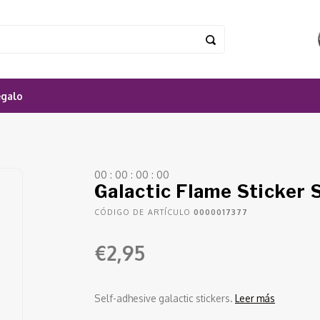
egalo
0
0
:
0
0
:
0
0
:
0
0
Galactic Flame Sticker 
CÓDIGO DE ARTÍCULO
0000017377
€2,95
Self-adhesive galactic stickers.
Leer más