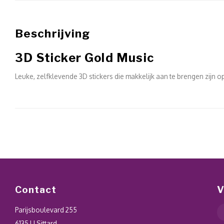
Beschrijving
3D Sticker Gold Music
Leuke, zelfklevende 3D stickers die makkelijk aan te brengen zijn o
Contact
V
Parijsboulevard 255
6135 LJ Sittard