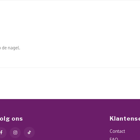
p de nagel.
olg ons
Klantens
Contact
FAQ