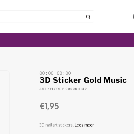
0
0
:
0
0
:
0
0
:
0
0
3D Sticker Gold Music
ARTIKELCODE
0000011149
€1,95
3D nailart stickers.
Lees meer