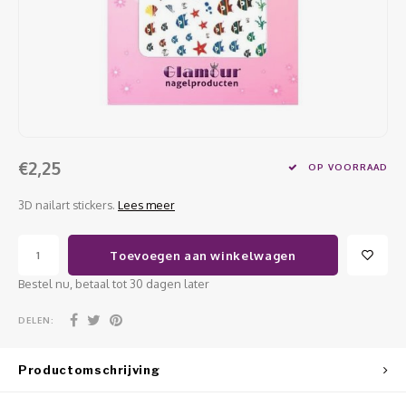
Werkmaterialen
Poke 
Teens
Pigme
Celst
Start
Steril
Broke
Presen
MSDS
Crysta
Dappe
Nailar
Verpa
€2,25
OP VOORRAAD
3D Nai
Gel O
3D nailart stickers.
Lees meer
Stripi
Diver
Toevoegen aan winkelwagen
3D Si
Bestel nu, betaal tot 30 dagen later
DELEN:
Productomschrijving