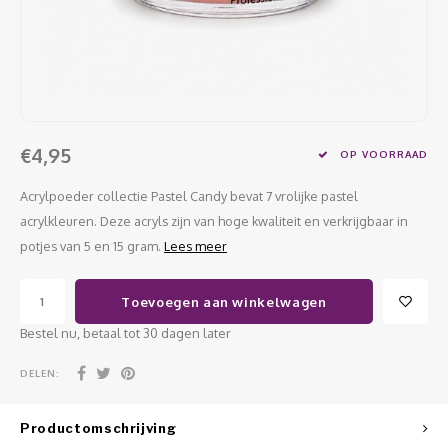
Werkmaterialen
Poke 
Teens
Pigme
Celst
Start
Steril
Broke
Presen
MSDS
Crysta
Dappe
€4,95
OP VOORRAAD
Nailar
Verpa
Acrylpoeder collectie Pastel Candy bevat 7 vrolijke pastel
3D Nai
acrylkleuren. Deze acryls zijn van hoge kwaliteit en verkrijgbaar in
Gel O
potjes van 5 en 15 gram.
Lees meer
Stripi
Diver
Toevoegen aan winkelwagen
3D Si
Bestel nu, betaal tot 30 dagen later
DELEN:
Productomschrijving