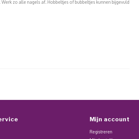
. Werk zo alle nagels af. Hobbeltjes of bubbeltjes kunnen bijgevuld
ervice
Mijn account
Registreren