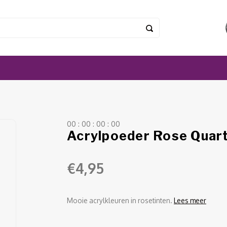
0
0
:
0
0
:
0
0
:
0
0
Acrylpoeder Rose Quar
€4,95
Mooie acrylkleuren in rosetinten.
Lees meer