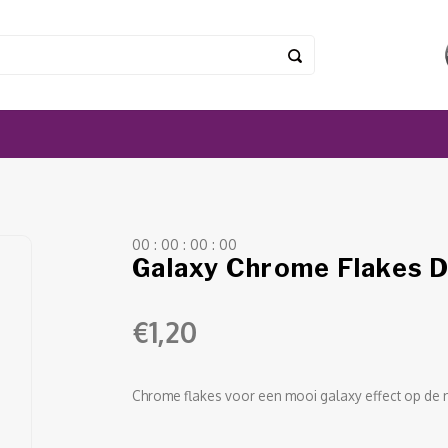
0
0
:
0
0
:
0
0
:
0
0
Galaxy Chrome Flakes D
€1,20
Chrome flakes voor een mooi galaxy effect op de 