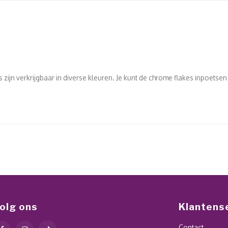
 zijn verkrijgbaar in diverse kleuren. Je kunt de chrome flakes inpoet
olg ons
Klantens
Contact