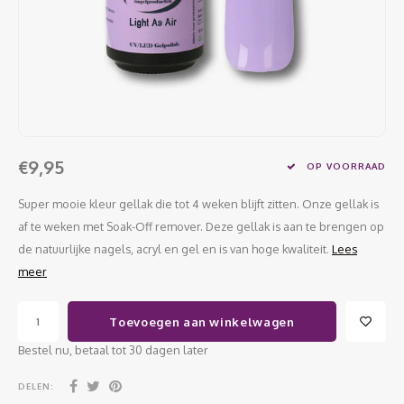
Werkmaterialen
Poke 
Teens
Pigme
Celst
Start
Steril
Broke
Presen
MSDS
Crysta
Dappe
Nailar
Verpa
€9,95
OP VOORRAAD
3D Nai
Gel O
Super mooie kleur gellak die tot 4 weken blijft zitten. Onze gellak is
af te weken met Soak-Off remover. Deze gellak is aan te brengen op
Stripi
Diver
de natuurlijke nagels, acryl en gel en is van hoge kwaliteit.
Lees
meer
3D Si
Toevoegen aan winkelwagen
Bestel nu, betaal tot 30 dagen later
DELEN: