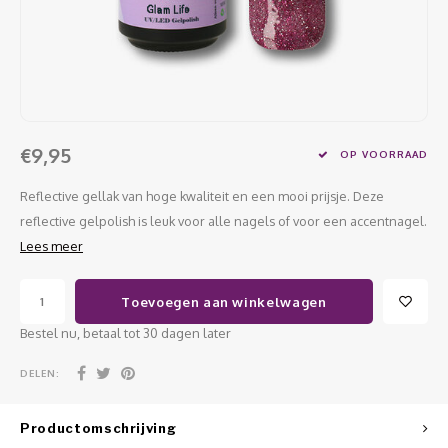
Werkmaterialen
Poke 
Teens
Pigme
Celst
Start
Steril
Broke
Presen
MSDS
Crysta
Dappe
€9,95
OP VOORRAAD
Nailar
Verpa
Reflective gellak van hoge kwaliteit en een mooi prijsje. Deze
3D Nai
reflective gelpolish is leuk voor alle nagels of voor een accentnagel.
Gel O
Lees meer
Stripi
Diver
Toevoegen aan winkelwagen
3D Si
Bestel nu, betaal tot 30 dagen later
DELEN:
Productomschrijving