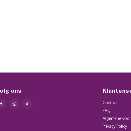
olg ons
Klantens
Contact
FAQ
Algemene voo
Privacy Policy