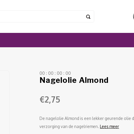
0
0
:
0
0
:
0
0
:
0
0
Nagelolie Almond
€2,75
De nagelolie Almond is een lekker geurende olie
verzorging van de nagelriemen.
Lees meer