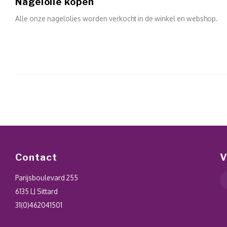
Nagelolie kopen
Alle onze nagelolies worden verkocht in de winkel en webshop.
Contact
V
Parijsboulevard 255
6135 LJ Sittard
31(0)462041501