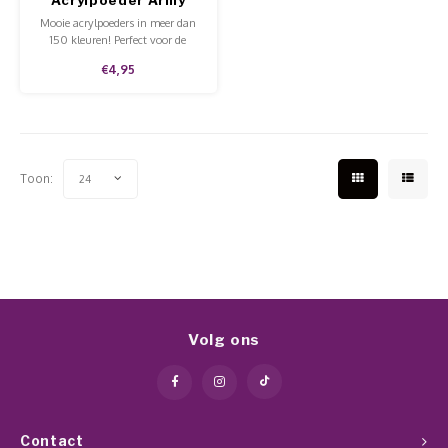
Mooie acrylpoeders in meer dan
150 kleuren! Perfect voor de
hobbyist of voor professioneel
€4,95
gebruik in de salon. Goede
kwaliteit, mooie prijs en te
gebruiken op de natuurlijke nagel
en tips.
Toon:
24
Volg ons
Contact