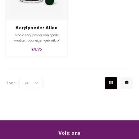
Werkmaterialen
Poke 
Teens
Pigme
Celst
Start
Steril
Broke
Presen
Acrylpoeder Alien
MSDS
Crysta
Mooie acrylpoeder van goede
Dappe
kwaliteit voor eigen gebruik of
voor in de salon.
€4,95
Nailar
Verpa
3D Nai
Gel O
Stripi
Toon:
24
Diver
3D Si
Volg ons