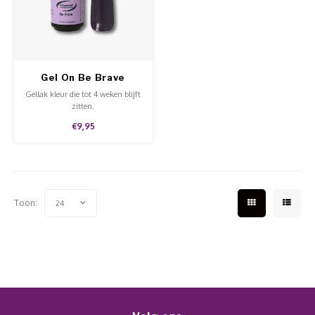
Werkmaterialen
Poke 
Teens
Pigme
Celst
Start
Steril
Broke
Presen
Gel On Be Brave
MSDS
Crysta
Dappe
Gellak kleur die tot 4 weken blijft
zitten.
Nailar
Verpa
€9,95
3D Nai
Gel O
Stripi
Diver
Toon:
24
3D Si