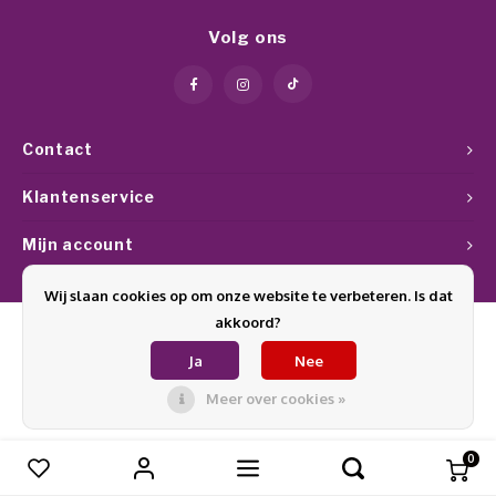
Werkmaterialen
Poke 
Teens
Pigme
Celst
Volg ons
Start
Steril
Broke
Presen
MSDS
Crysta
Dappe
Contact
Nailar
Verpa
Klantenservice
3D Nai
Mijn account
Gel O
Stripi
Wij slaan cookies op om onze website te verbeteren. Is dat
Diver
akkoord?
3D Si
Ja
Nee
© Copyright 2026 Glamournagelproducten - Theme by
Shopmonkey
Meer over cookies »
0
Vergelijk producten
0