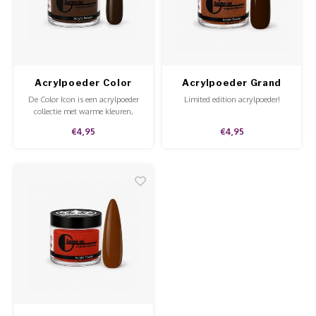
Acrylpoeder Color
Acrylpoeder Grand
Icon Chestnut
Canyon
De Color Icon is een acrylpoeder
Limited edition acrylpoeder!
collectie met warme kleuren,
perfect voor de herfst en winter.
€4,95
€4,95