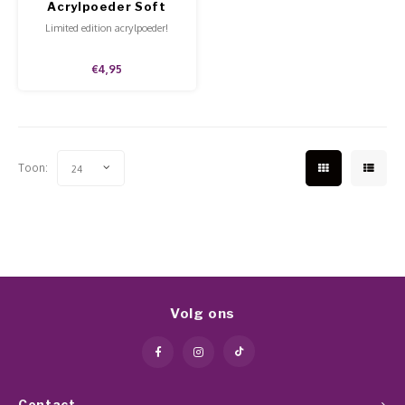
Acrylpoeder Soft
Flame
Limited edition acrylpoeder!
€4,95
Toon:
24
Volg ons