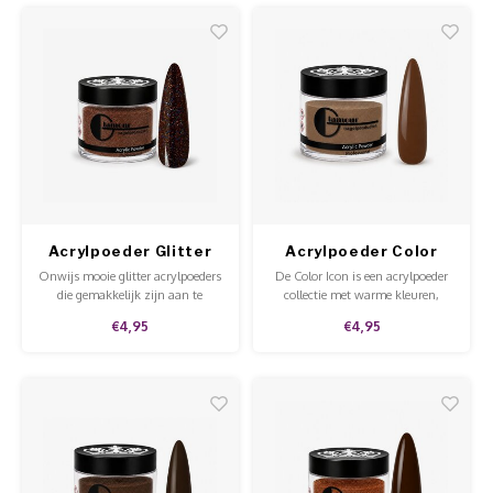
en tips.
en tips.
Acrylpoeder Glitter
Acrylpoeder Color
Bruin
Icon Warm Sweater
Onwijs mooie glitter acrylpoeders
De Color Icon is een acrylpoeder
die gemakkelijk zijn aan te
collectie met warme kleuren,
brengen met onze acrylvloeistof.
perfect voor de herfst en winter.
€4,95
€4,95
Deze glitterpoeders zorgen voor
extra sparkly nails!