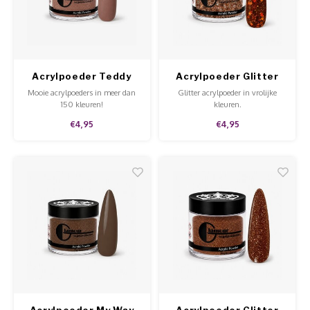
Werkmaterialen
Poke 
Teens
Pigme
Celst
Start
Steril
Broke
Presen
Acrylpoeder Teddy
Acrylpoeder Glitter
MSDS
Crysta
Dappe
Bear
Kyoto
Mooie acrylpoeders in meer dan
Glitter acrylpoeder in vrolijke
150 kleuren!
kleuren.
Nailar
Verpa
€4,95
€4,95
3D Nai
Gel O
Stripi
Diver
3D Si
Acrylpoeder My Way
Acrylpoeder Glitter