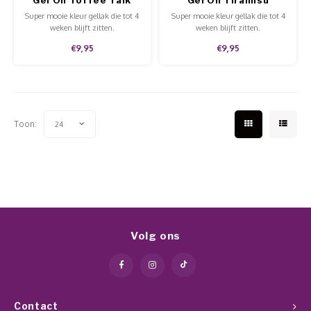
Super mooie kleur gellak die tot 4
Super mooie kleur gellak die tot 4
weken blijft zitten.
weken blijft zitten.
€9,95
€9,95
Toon:
24
Volg ons
Contact