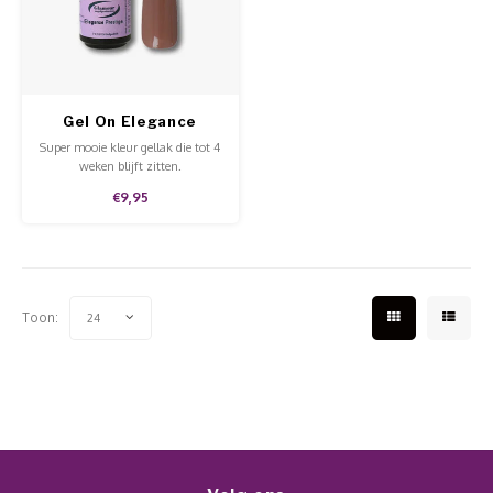
Werkmaterialen
Poke 
Teens
Pigme
Celst
Start
Steril
Broke
Presen
Gel On Elegance
MSDS
Crysta
Dappe
Prestige
Super mooie kleur gellak die tot 4
weken blijft zitten.
Nailar
Verpa
€9,95
3D Nai
Gel O
Stripi
Diver
Toon:
24
3D Si