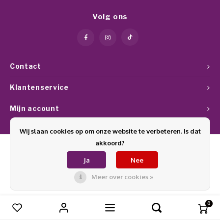
Werkmaterialen
Poke 
Teens
Pigme
Celst
Volg ons
Start
Steril
Broke
Presen
MSDS
Crysta
Dappe
Contact
Nailar
Verpa
Klantenservice
3D Nai
Mijn account
Gel O
Stripi
Wij slaan cookies op om onze website te verbeteren. Is dat
Diver
akkoord?
3D Si
Ja
Nee
© Copyright 2026 Glamournagelproducten - Theme by
Shopmonkey
Meer over cookies »
0
Vergelijk producten
0