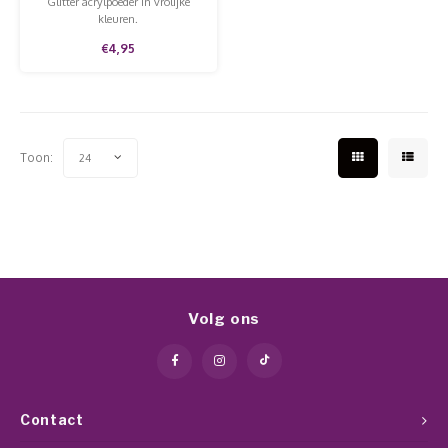
Glitter acrylpoeder in vrolijke
kleuren.
€4,95
Toon:
24
Volg ons
Contact