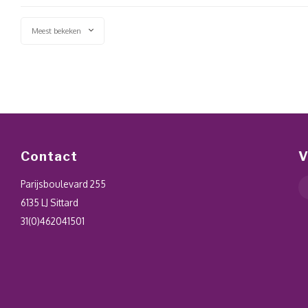
Meest bekeken
Contact
V
Parijsboulevard 255
6135 LJ Sittard
31(0)462041501