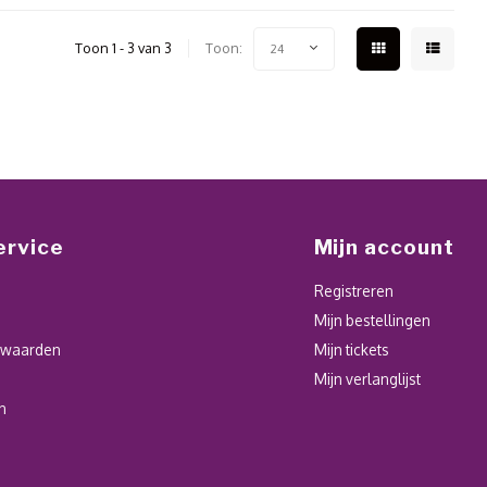
Toon 1 - 3 van 3
Toon:
24
ervice
Mijn account
Registreren
Mijn bestellingen
rwaarden
Mijn tickets
Mijn verlanglijst
n