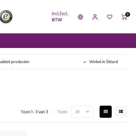
Incl.
Excl.
0
BTW
aliteit producten
Winkel in Sittard
Toon 1 - 3 van 3
Toon:
24