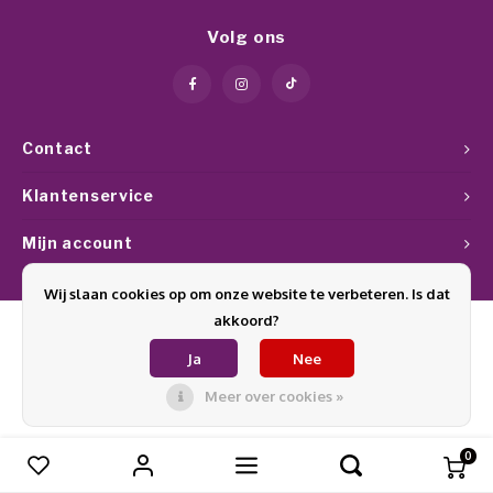
Werkmaterialen
Poke 
Teens
Pigme
Celst
Volg ons
Start
Steril
Broke
Presen
MSDS
Crysta
Dappe
Contact
Nailar
Verpa
Klantenservice
3D Nai
Mijn account
Gel O
Stripi
Wij slaan cookies op om onze website te verbeteren. Is dat
Diver
akkoord?
3D Si
Ja
Nee
© Copyright 2026 Glamournagelproducten - Theme by
Shopmonkey
Meer over cookies »
0
Vergelijk producten
0