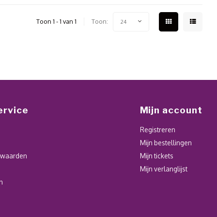
Toon 1 - 1 van 1
Toon:
24
ervice
Mijn account
Registreren
Mijn bestellingen
rwaarden
Mijn tickets
Mijn verlanglijst
n