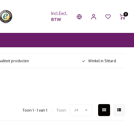
Incl.
Excl.
0
BTW
aliteit producten
Winkel in Sittard
Toon 1 - 1 van 1
Toon:
24