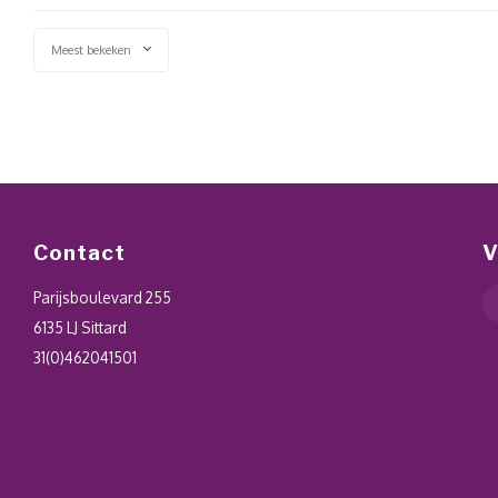
Meest bekeken
Contact
V
Parijsboulevard 255
6135 LJ Sittard
31(0)462041501