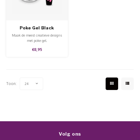
Werkmaterialen
Poke 
Teens
Pigme
Celst
Start
Steril
Broke
Presen
Poke Gel Black
MSDS
Crysta
Maak de meest creatieve designs
Dappe
met poke gel.
€8,95
Nailar
Verpa
3D Nai
Gel O
Stripi
Toon:
24
Diver
3D Si
Volg ons