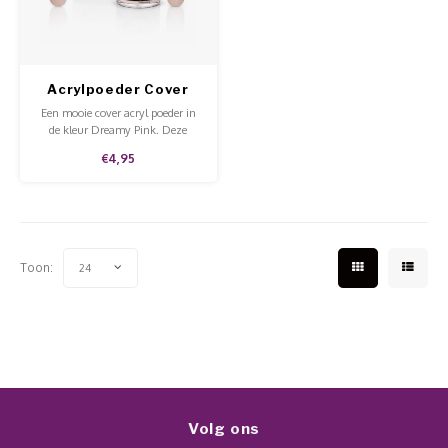
Werkmaterialen
Poke 
Teens
Pigme
Celst
Start
Steril
Broke
Presen
Acrylpoeder Cover
Glitter Dreamy Pink
MSDS
Crysta
Een mooie cover acryl poeder in
Dappe
de kleur Dreamy Pink. Deze
coveracryl heeft fijne glittertjes en
€4,95
Nailar
zorgt voor mooie natuurlijke
Verpa
nagels.
3D Nai
Gel O
Stripi
Toon:
24
Diver
3D Si
Volg ons