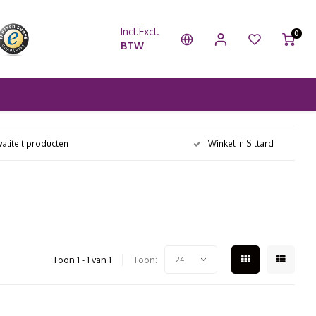
Incl.
Excl.
0
BTW
aliteit producten
Winkel in Sittard
Toon 1 - 1 van 1
Toon:
24