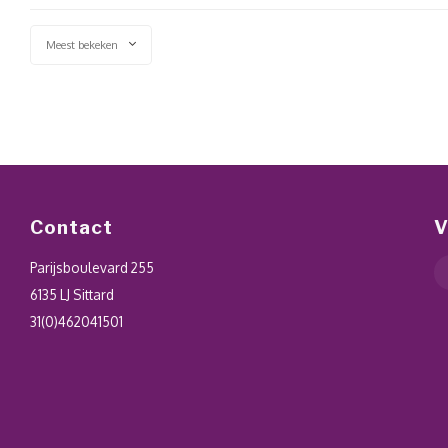
Meest bekeken
Contact
V
Parijsboulevard 255
6135 LJ Sittard
31(0)462041501