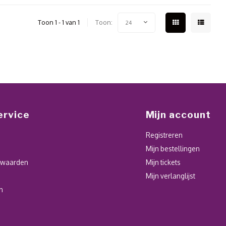
Toon 1 - 1 van 1
Toon:
24
ervice
Mijn account
Registreren
Mijn bestellingen
rwaarden
Mijn tickets
Mijn verlanglijst
n