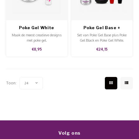
Werkmaterialen
Poke 
Teens
Pigme
Celst
Start
Steril
Broke
Presen
Poke Gel White
Poke Gel Base +
Colors
MSDS
Crysta
Maak de meest creatieve designs
Set van Poke Gel Base plus Poke
Dappe
met poke gel.
Gel Black en Poke Gel White.
€8,95
€24,15
Nailar
Verpa
3D Nai
Gel O
Stripi
Toon:
24
Diver
3D Si
Volg ons