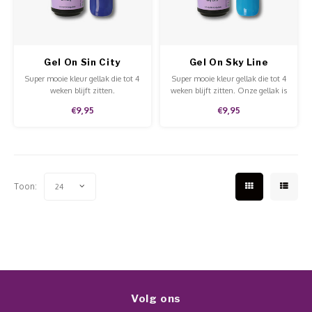
Werkmaterialen
Poke 
Teens
Pigme
Celst
Start
Steril
Broke
Presen
Gel On Sin City
Gel On Sky Line
MSDS
Crysta
Super mooie kleur gellak die tot 4
Super mooie kleur gellak die tot 4
Dappe
weken blijft zitten.
weken blijft zitten. Onze gellak is
af te weken metPure Acetone.
€9,95
€9,95
Nailar
Deze gellak is aan te brengen op
Verpa
de natuurlijke nagels, acryl en gel
en is van hoge kwaliteit.
3D Nai
Gel O
Stripi
Toon:
24
Diver
3D Si
Volg ons