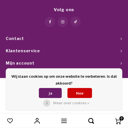
Werkmaterialen
Poke 
Teens
Pigme
Celst
Volg ons
Start
Steril
Broke
Presen
MSDS
Crysta
Dappe
Contact
Nailar
Verpa
Klantenservice
3D Nai
Mijn account
Gel O
Stripi
Wij slaan cookies op om onze website te verbeteren. Is dat
Diver
akkoord?
3D Si
Ja
Nee
© Copyright 2026 Glamournagelproducten - Theme by
Shopmonkey
Meer over cookies »
0
Vergelijk producten
0