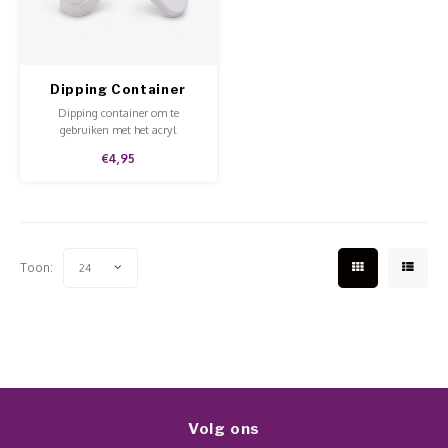
Werkmaterialen
Poke 
Teens
Pigme
Celst
Start
Steril
Broke
Presen
Dipping Container
White
MSDS
Crysta
Dipping container om te
Dappe
gebruiken met het acryl
dipsysteem.
€4,95
Nailar
Verpa
3D Nai
Gel O
Stripi
Toon:
24
Diver
3D Si
Volg ons