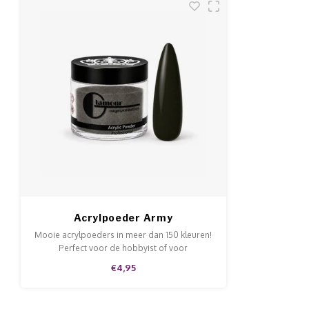
Acrylpoeder Army
Mooie acrylpoeders in meer dan 150 kleuren!
Perfect voor de hobbyist of voor
professioneel gebruik in de salon. Goede
€4,95
kwaliteit, mooie prijs en te gebruiken op de
natuurlijke nagel en tips.