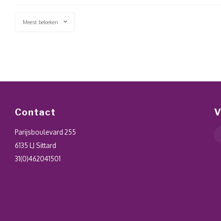
Meest bekeken
Contact
V
Parijsboulevard 255
6135 LJ Sittard
31(0)462041501