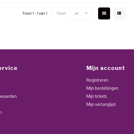
Toon 1 - 1 van 1
Toon:
24
ervice
Mijn account
Registreren
Mijn bestellingen
rwaarden
Mijn tickets
Mijn verlanglijst
n