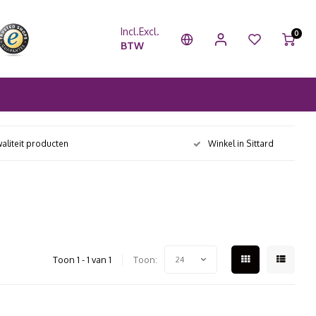
Incl.
Excl.
0
BTW
aliteit producten
Winkel in Sittard
Toon 1 - 1 van 1
Toon:
24