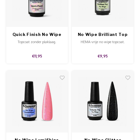
Werkmaterialen
Poke 
Teens
Pigme
Celst
Start
Steril
Broke
Presen
Quick Finish No Wipe
No Wipe Brilliant Top
MSDS
Crysta
Dappe
Topcoat zonder plaklaag.
HEMA-vrije no wipe topcoat.
Nailar
Verpa
€11,95
€9,95
3D Nai
Gel O
Stripi
Diver
3D Si
No Wipe LumiShine
No Wipe Glitter