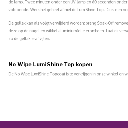
de lamp. Twee minuten onder een UV-lamp en 60 seconden onder e
voldoende. Werk het geheel af met de LumiShine Top. Dit is een n
De gellak kan als volgt verwijderd worden: breng Soak-Off remove
deze op de nagel en wikkel aluminiumfolie eromheen. Laat dit vervo
zo de gellak eraf vijlen.
No Wipe LumiShine Top kopen
De No Wipe LumiShine Topcoat is te verkrijgen in onze winkel en