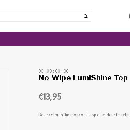
0
0
:
0
0
:
0
0
:
0
0
No Wipe LumiShine Top
€13,95
Deze colorshifting topcoat is op elke kleur te gebr