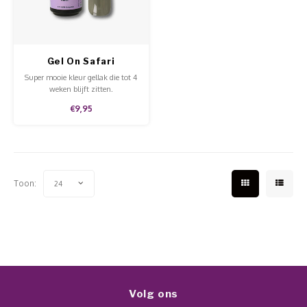
Werkmaterialen
Poke 
Teens
Pigme
Celst
Start
Steril
Broke
Presen
Gel On Safari
MSDS
Crysta
Super mooie kleur gellak die tot 4
Dappe
weken blijft zitten.
€9,95
Nailar
Verpa
3D Nai
Gel O
Stripi
Toon:
24
Diver
3D Si
Volg ons