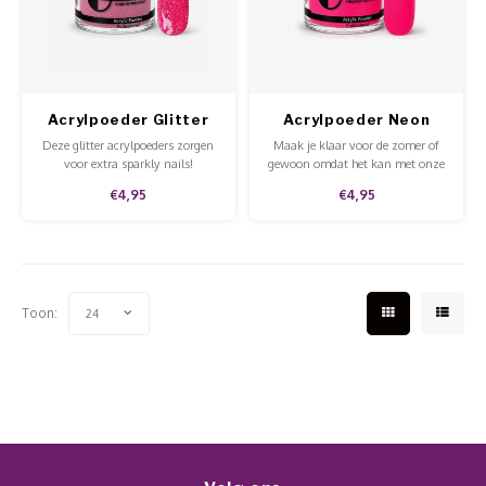
Werkmaterialen
Poke 
Teens
Pigme
Celst
Start
Steril
Broke
Presen
Acrylpoeder Glitter
Acrylpoeder Neon
MSDS
Crysta
Dappe
Smoking Hot
Pink
Deze glitter acrylpoeders zorgen
Maak je klaar voor de zomer of
voor extra sparkly nails!
gewoon omdat het kan met onze
Nailar
neon acrylpoeders! Beschikbaar in
Verpa
€4,95
€4,95
diverse kleuren en super vrolijk!
3D Nai
Gel O
Stripi
Diver
Toon:
24
3D Si