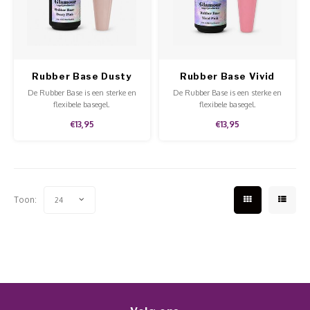
Werkmaterialen
Poke 
Teens
Pigme
Celst
Start
Steril
Broke
Presen
Rubber Base Dusty
Rubber Base Vivid
MSDS
Crysta
Dappe
Pink
Pink
De Rubber Base is een sterke en
De Rubber Base is een sterke en
flexibele basegel.
flexibele basegel.
Nailar
Verpa
€13,95
€13,95
3D Nai
Gel O
Stripi
Diver
Toon:
24
3D Si