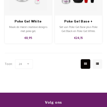
Werkmaterialen
Poke 
Teens
Pigme
Celst
Start
Steril
Broke
Presen
Poke Gel White
Poke Gel Base +
Colors
MSDS
Crysta
Maak de meest creatieve designs
Set van Poke Gel Base plus Poke
Dappe
met poke gel.
Gel Black en Poke Gel White.
€8,95
€24,15
Nailar
Verpa
3D Nai
Gel O
Stripi
Toon:
24
Diver
3D Si
Volg ons