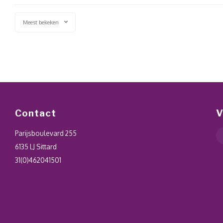
Meest bekeken
Contact
V
Parijsboulevard 255
6135 LJ Sittard
31(0)462041501