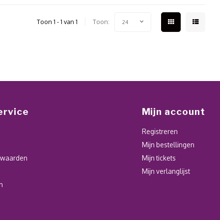
Toon 1 - 1 van 1
Toon:
24
ervice
Mijn account
Registreren
Mijn bestellingen
rwaarden
Mijn tickets
Mijn verlanglijst
n