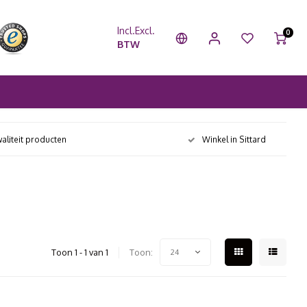
Incl.
Excl.
0
BTW
aliteit producten
Winkel in Sittard
Toon 1 - 1 van 1
Toon:
24