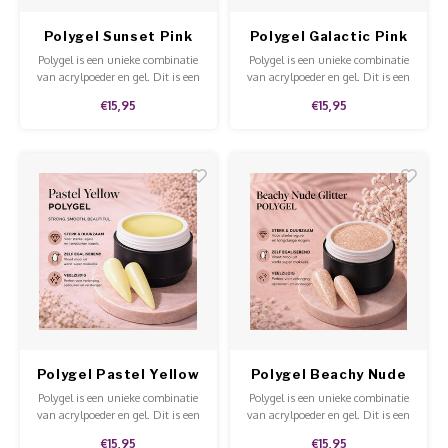
Polygel Sunset Pink
Polygel Galactic Pink
Glitter
Glitter
Polygel is een unieke combinatie
Polygel is een unieke combinatie
van acrylpoeder en gel. Dit is een
van acrylpoeder en gel. Dit is een
stevige gel dat niet uitloopt en
stevige gel dat niet uitloopt en
€15,95
€15,95
makkelijk te modelleren en te
makkelijk te modelleren en te
vijlen is.
vijlen is.
Polygel Pastel Yellow
Polygel Beachy Nude
Glitter
Polygel is een unieke combinatie
Polygel is een unieke combinatie
van acrylpoeder en gel. Dit is een
van acrylpoeder en gel. Dit is een
stevige gel dat niet uitloopt en
stevige gel dat niet uitloopt en
€15,95
€15,95