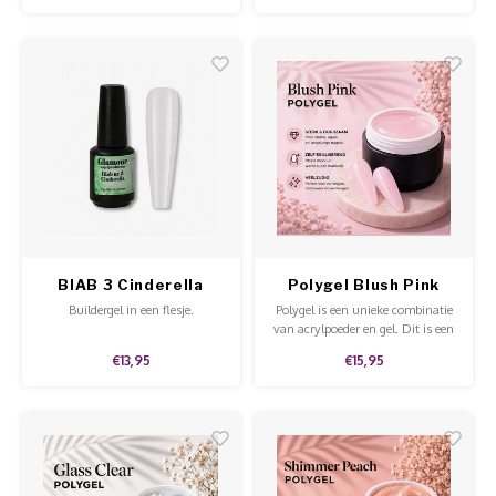
vijlen is.
vijlen is.
BIAB 3 Cinderella
Polygel Blush Pink
Buildergel in een flesje.
Polygel is een unieke combinatie
van acrylpoeder en gel. Dit is een
stevige gel dat niet uitloopt en
€13,95
€15,95
makkelijk te modelleren en te
vijlen is.