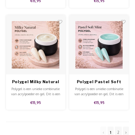
€15,95
€15,95
makkelijk te modelleren en te
makkelijk te modelleren en te
vijlen is.
vijlen is.
Polygel Milky Natural
Polygel Pastel Soft
Mint
Polygel is een unieke combinatie
Polygel is een unieke combinatie
van acrylpoeder en gel. Dit is een
van acrylpoeder en gel. Dit is een
stevige gel dat niet uitloopt en
stevige gel dat niet uitloopt en
€15,95
€15,95
makkelijk te modelleren en te
makkelijk te modelleren en te
vijlen is.
vijlen is.
1
2