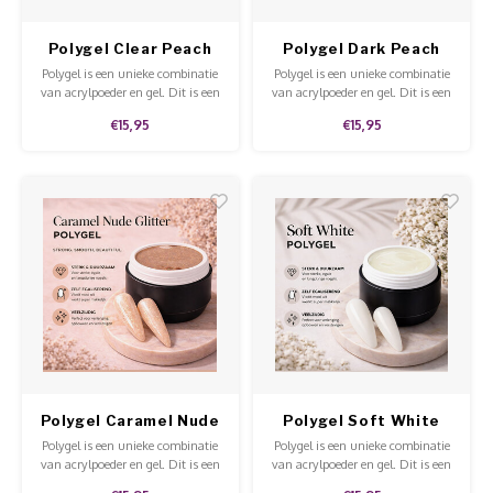
Polygel Clear Peach
Polygel Dark Peach
Polygel is een unieke combinatie
Polygel is een unieke combinatie
van acrylpoeder en gel. Dit is een
van acrylpoeder en gel. Dit is een
stevige gel dat niet uitloopt en
stevige gel dat niet uitloopt en
€15,95
€15,95
makkelijk te modelleren en te
makkelijk te modelleren en te
vijlen is.
vijlen is.
Polygel Caramel Nude
Polygel Soft White
Glitter
Polygel is een unieke combinatie
Polygel is een unieke combinatie
van acrylpoeder en gel. Dit is een
van acrylpoeder en gel. Dit is een
stevige gel dat niet uitloopt en
stevige gel dat niet uitloopt en