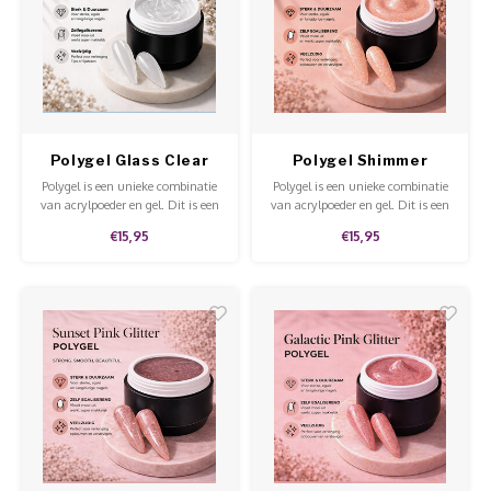
Polygel Glass Clear
Polygel Shimmer
Peach
Polygel is een unieke combinatie
Polygel is een unieke combinatie
van acrylpoeder en gel. Dit is een
van acrylpoeder en gel. Dit is een
stevige gel dat niet uitloopt en
stevige gel dat niet uitloopt en
€15,95
€15,95
makkelijk te modelleren en te
makkelijk te modelleren en te
vijlen is.
vijlen is.