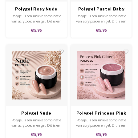
Polygel Rosy Nude
Polygel Pastel Baby
Glitter
Pink
Polygel is een unieke combinatie
Polygel is een unieke combinatie
van acrylpoeder en gel. Dit is een
van acrylpoeder en gel. Dit is een
stevige gel dat niet uitloopt en
stevige gel dat niet uitloopt en
€15,95
€15,95
makkelijk te modelleren en te
makkelijk te modelleren en te
vijlen is.
vijlen is.
Polygel Nude
Polygel Princess Pink
Glitter
Polygel is een unieke combinatie
Polygel is een unieke combinatie
van acrylpoeder en gel. Dit is een
van acrylpoeder en gel. Dit is een
stevige gel dat niet uitloopt en
stevige gel dat niet uitloopt en
€15,95
€15,95
makkelijk te modelleren en te
makkelijk te modelleren en te