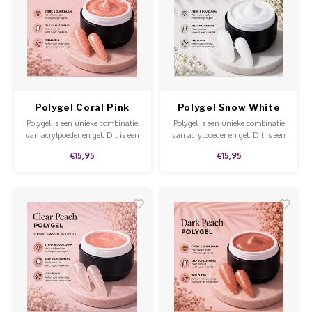
Polygel Coral Pink
Polygel Snow White
Glitter
Polygel is een unieke combinatie
Polygel is een unieke combinatie
van acrylpoeder en gel. Dit is een
van acrylpoeder en gel. Dit is een
stevige gel dat niet uitloopt en
stevige gel dat niet uitloopt en
€15,95
€15,95
makkelijk te modelleren en te
makkelijk te modelleren en te
vijlen is.
vijlen is.