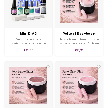
Werkmaterialen
Poke 
Teens
Pigme
Celst
Start
Steril
Broke
Presen
MSDS
Crysta
Dappe
Mini BIAB
Polygel Babyboom
Starterspakket
Pink
Nailar
Een builder in a bottle
Polygel is een unieke combinatie
Verpa
starterspakket voor gel op de
van acrylpoeder en gel. Dit is een
natuurlijke nagels.
stevige gel dat niet uitloopt en
€75,00
€15,95
3D Nai
makkelijk te modelleren en te
Gel O
vijlen is.
Stripi
Diver
3D Si