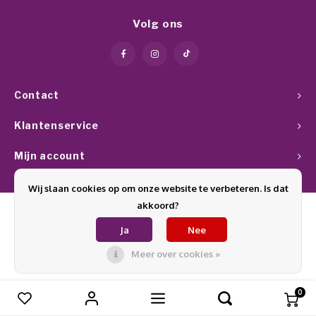
Werkmaterialen
Poke 
Teens
Pigme
Celst
Volg ons
Start
Steril
Broke
Presen
MSDS
Crysta
Dappe
Contact
Nailar
Verpa
Klantenservice
3D Nai
Mijn account
Gel O
Stripi
Wij slaan cookies op om onze website te verbeteren. Is dat
Diver
akkoord?
3D Si
Ja
Nee
© Copyright 2026 Glamournagelproducten - Theme by
Shopmonkey
Meer over cookies »
0
Vergelijk producten
0