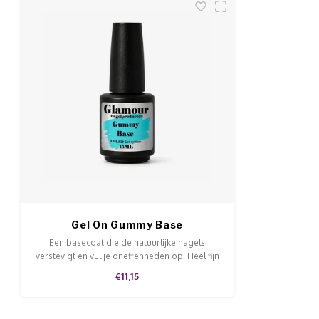
Gel On Gummy Base
Een basecoat die de natuurlijke nagels
verstevigt en vul je oneffenheden op. Heel fijn
voor als je gellak op de eigen nagel
€11,15
aanbrengt.