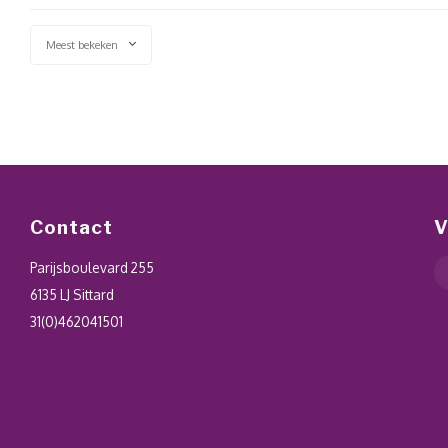
Meest bekeken
Contact
V
Parijsboulevard 255
6135 LJ Sittard
31(0)462041501