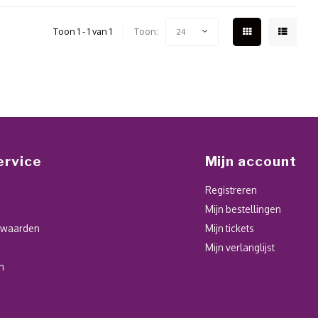
Toon 1 - 1 van 1
Toon:
24
ervice
Mijn account
Registreren
Mijn bestellingen
rwaarden
Mijn tickets
Mijn verlanglijst
n