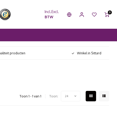
Incl.
Excl.
0
BTW
aliteit producten
Winkel in Sittard
Toon 1 - 1 van 1
Toon:
24