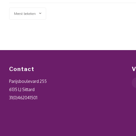
Meest bekeken
Contact
V
Parijsboulevard 255
6135 LJ Sittard
31(0)462041501