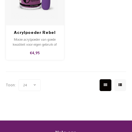
Werkmaterialen
Poke 
Teens
Pigme
Celst
Start
Steril
Broke
Presen
Acrylpoeder Rebel
MSDS
Crysta
Dappe
Mooie acrylpoeder van goede
kwaliteit voor eigen gebruik of
Nailar
voor in de salon.
Verpa
€4,95
3D Nai
Gel O
Stripi
Diver
Toon:
24
3D Si