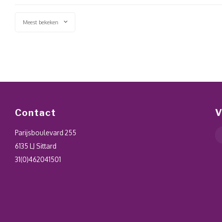
Meest bekeken
Contact
V
Parijsboulevard 255
6135 LJ Sittard
31(0)462041501