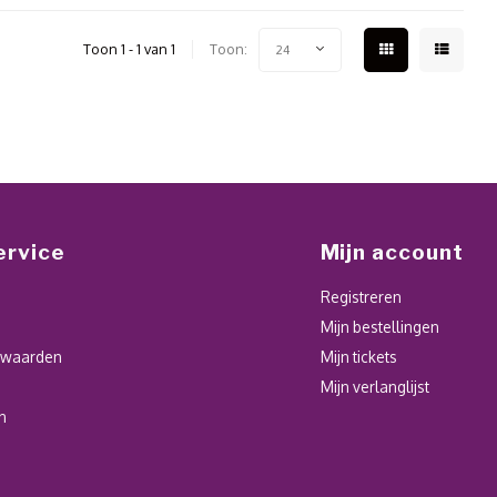
Toon 1 - 1 van 1
Toon:
24
ervice
Mijn account
Registreren
Mijn bestellingen
rwaarden
Mijn tickets
Mijn verlanglijst
n