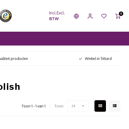
Incl.
Excl.
0
BTW
aliteit producten
Winkel in Sittard
olish
Toon 1 - 1 van 1
Toon:
24