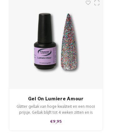
Gel On Lumiere Amour
Glitter gellak van hoge kwaliteit en een mooi
prijsje. Gellak blijft tot 4 weken zitten en is
makkelijk af te weken met Pure Aceton.
€9,95