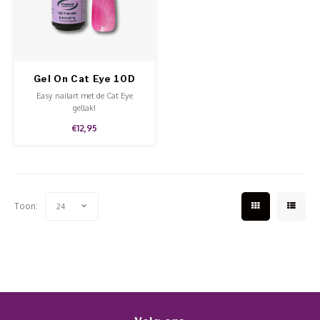
Werkmaterialen
Poke 
Teens
Pigme
Celst
Start
Steril
Broke
Presen
Gel On Cat Eye 10D
MSDS
Crysta
Dappe
Prismatic
Easy nailart met de Cat Eye
Intoxicating
gellak!
Nailar
Verpa
€12,95
3D Nai
Gel O
Stripi
Diver
Toon:
24
3D Si