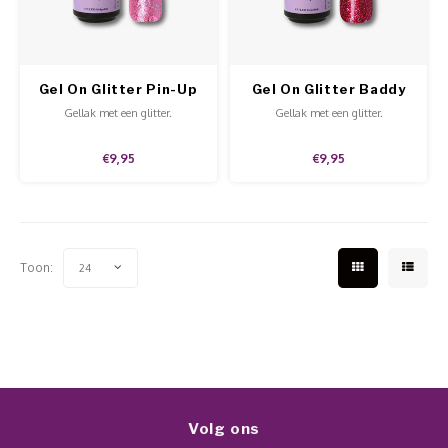
Werkmaterialen
Poke 
Teens
Pigme
Celst
Start
Steril
Broke
Presen
Gel On Glitter Pin-Up
Gel On Glitter Baddy
MSDS
Crysta
Gellak met een glitter.
Gellak met een glitter.
Dappe
€9,95
€9,95
Nailar
Verpa
3D Nai
Gel O
Stripi
Toon:
24
Diver
3D Si
Volg ons