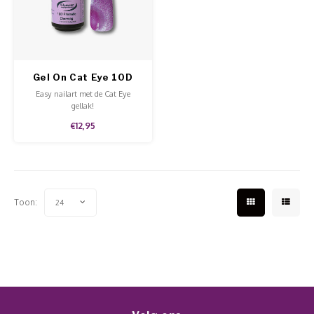
Werkmaterialen
Poke 
Teens
Pigme
Celst
Start
Steril
Broke
Presen
Gel On Cat Eye 10D
MSDS
Crysta
Dappe
Prismatic Charming
Easy nailart met de Cat Eye
gellak!
Nailar
Verpa
€12,95
3D Nai
Gel O
Stripi
Diver
Toon:
24
3D Si