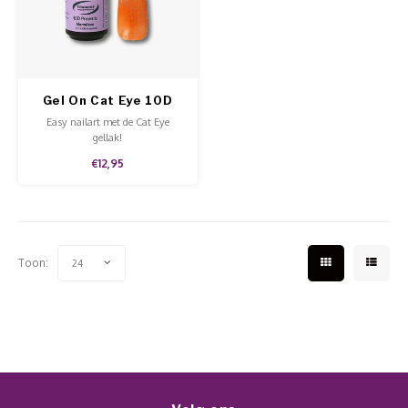
Werkmaterialen
Poke 
Teens
Pigme
Celst
Start
Steril
Broke
Presen
Gel On Cat Eye 10D
MSDS
Crysta
Dappe
Prismatic Marvelous
Easy nailart met de Cat Eye
gellak!
Nailar
Verpa
€12,95
3D Nai
Gel O
Stripi
Diver
Toon:
24
3D Si