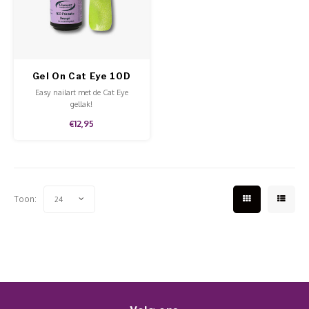
Werkmaterialen
Poke 
Teens
Pigme
Celst
Start
Steril
Broke
Presen
Gel On Cat Eye 10D
MSDS
Crysta
Dappe
Prismatic Savage
Easy nailart met de Cat Eye
gellak!
Nailar
Verpa
€12,95
3D Nai
Gel O
Stripi
Diver
Toon:
24
3D Si